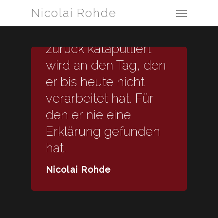
Skip
Menu
Nicolai Rohde
to
Es ist, als wenn er
main
content
zurück katapultiert
wird an den Tag, den
er bis heute nicht
verarbeitet hat. Für
den er nie eine
Erklärung gefunden
hat.
Nicolai Rohde